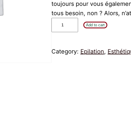
toujours pour vous égalemen
tous besoin, non ? Alors, n’a
Add to cart
Category:
Epilation
, 
Esthéti