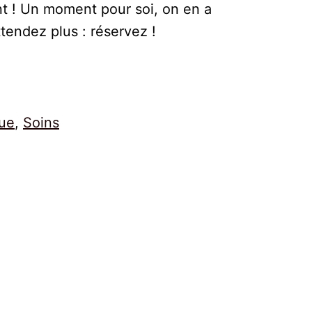
t ! Un moment pour soi, on en a
ttendez plus : réservez !
que
, 
Soins