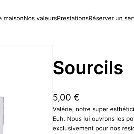
a maison
Nos valeurs
Prestations
Réserver un ser
Sourcils
5,00
€
Valérie, notre super esthéti
Euh. Nous lui ouvrons les po
exclusivement pour nos résid